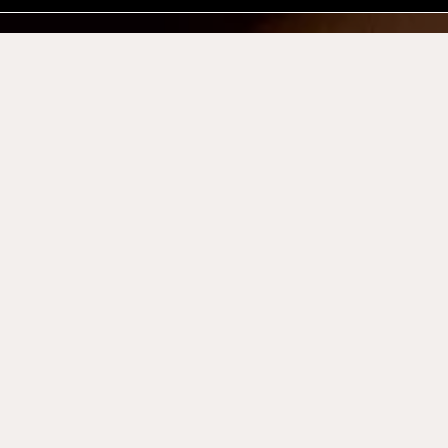
תי מוקפד,
יים במפות
ודי או
וי כאן טומן
ללת של
ט מגדול ועד