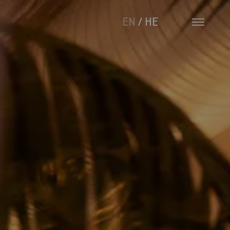
/
EN
HE