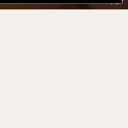
מסעדה
מסעדת הוטל מונטיפיורי, מגישה מטבח צרפתי-אסיי
בדגש רב על עונתיות. על שולחנות המסעדה העטו
לבנות, על הבר הארוך והמוזהב, בחדר הספרייה הייח
בישיבה במרפסת האייקונית המשקיפה לרחוב, כל ביל
בחובו משהו אחר, כשהמשותף לכולם הוא חוויה כו
שירות נעים, מקצועי ויוצא דופן, מחשבה על כל פר